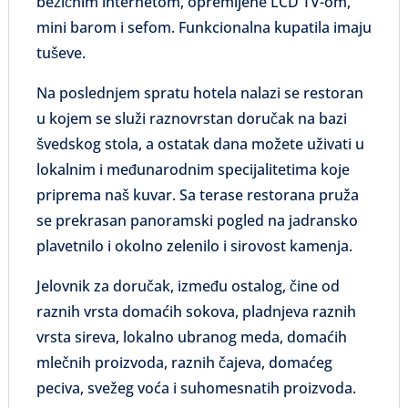
bežičnim internetom, opremljene LCD TV-om,
mini barom i sefom. Funkcionalna kupatila imaju
tuševe.
Na poslednjem spratu hotela nalazi se restoran
u kojem se služi raznovrstan doručak na bazi
švedskog stola, a ostatak dana možete uživati u
lokalnim i međunarodnim specijalitetima koje
priprema naš kuvar. Sa terase restorana pruža
se prekrasan panoramski pogled na jadransko
plavetnilo i okolno zelenilo i sirovost kamenja.
Jelovnik za doručak, između ostalog, čine od
raznih vrsta domaćih sokova, pladnjeva raznih
vrsta sireva, lokalno ubranog meda, domaćih
mlečnih proizvoda, raznih čajeva, domaćeg
peciva, svežeg voća i suhomesnatih proizvoda.