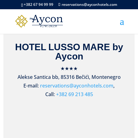
+382 67 94 99 99
reservations@ayconhotels.com
HOTEL LUSSO MARE by
Aycon
★★★★
Alekse Santica bb, 85316
Bečići
, Montenegro
E-mail:
reservations@ayconhotels.com
,
Call:
+382 69 213 485